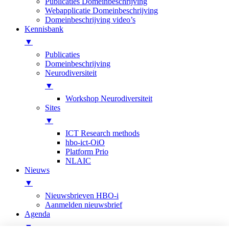
Publicaties Domeinbeschrijving
Webapplicatie Domeinbeschrijving
Domeinbeschrijving video’s
Kennisbank
▼
Publicaties
Domeinbeschrijving
Neurodiversiteit
▼
Workshop Neurodiversiteit
Sites
▼
ICT Research methods
hbo-ict-OiO
Platform Prio
NLAIC
Nieuws
▼
Nieuwsbrieven HBO-i
Aanmelden nieuwsbrief
Agenda
▼