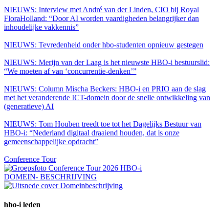
NIEUWS:
Interview met André van der Linden, CIO bij Royal
FloraHolland: “Door AI worden vaardigheden belangrijker dan
inhoudelijke vakkennis”
NIEUWS:
Tevredenheid onder hbo-studenten opnieuw gestegen
NIEUWS:
Merijn van der Laag is het nieuwste HBO-i bestuurslid:
“We moeten af van ‘concurrentie-denken’”
NIEUWS:
Column Mischa Beckers: HBO-i en PRIO aan de slag
met het veranderende ICT-domein door de snelle ontwikkeling van
(generatieve) AI
NIEUWS:
Tom Houben treedt toe tot het Dagelijks Bestuur van
HBO-i: “Nederland digitaal draaiend houden, dat is onze
gemeenschappelijke opdracht”
Conference Tour
DOMEIN- BESCHRIJVING
hbo-i leden