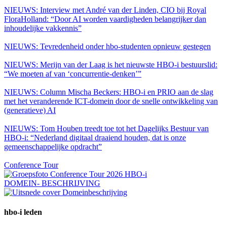
NIEUWS:
Interview met André van der Linden, CIO bij Royal
FloraHolland: “Door AI worden vaardigheden belangrijker dan
inhoudelijke vakkennis”
NIEUWS:
Tevredenheid onder hbo-studenten opnieuw gestegen
NIEUWS:
Merijn van der Laag is het nieuwste HBO-i bestuurslid:
“We moeten af van ‘concurrentie-denken’”
NIEUWS:
Column Mischa Beckers: HBO-i en PRIO aan de slag
met het veranderende ICT-domein door de snelle ontwikkeling van
(generatieve) AI
NIEUWS:
Tom Houben treedt toe tot het Dagelijks Bestuur van
HBO-i: “Nederland digitaal draaiend houden, dat is onze
gemeenschappelijke opdracht”
Conference Tour
DOMEIN- BESCHRIJVING
hbo-i leden