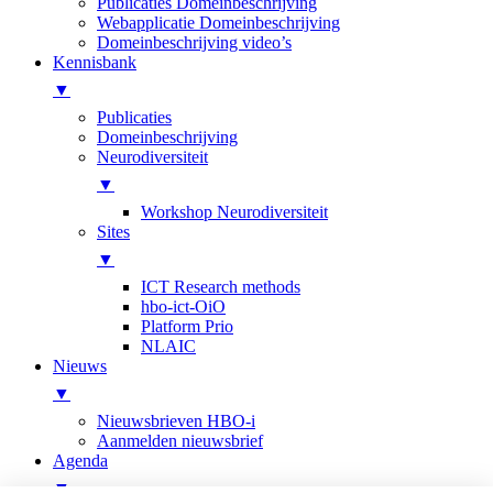
Publicaties Domeinbeschrijving
Webapplicatie Domeinbeschrijving
Domeinbeschrijving video’s
Kennisbank
▼
Publicaties
Domeinbeschrijving
Neurodiversiteit
▼
Workshop Neurodiversiteit
Sites
▼
ICT Research methods
hbo-ict-OiO
Platform Prio
NLAIC
Nieuws
▼
Nieuwsbrieven HBO-i
Aanmelden nieuwsbrief
Agenda
▼