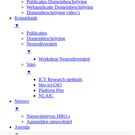
Publicaties Domeinbeschrijving
Webapplicatie Domeinbeschrijving
Domeinbeschrijving video’s
Kennisbank
▼
Publicaties
Domeinbeschrijving
Neurodiversiteit
▼
Workshop Neurodiversiteit
Sites
▼
ICT Research methods
hbo-ict-OiO
Platform Prio
NLAIC
Nieuws
▼
Nieuwsbrieven HBO-i
Aanmelden nieuwsbrief
Agenda
▼