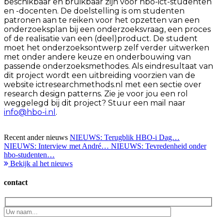
beschikbaar en bruikbaar zijn voor hbo-ict-studenten
en -docenten. De doelstelling is om studenten
patronen aan te reiken voor het opzetten van een
onderzoeksplan bij een onderzoeksvraag, een proces
of de realisatie van een (deel)product. De student
moet het onderzoeksontwerp zelf verder uitwerken
met onder andere keuze en onderbouwing van
passende onderzoeksmethodes. Als eindresultaat van
dit project wordt een uitbreiding voorzien van de
website ictresearchmethods.nl met een sectie over
research design patterns. Zie je voor jou een rol
weggelegd bij dit project? Stuur een mail naar
info@hbo-i.nl
.
Recent ander nieuws
NIEUWS:
Terugblik HBO-i Dag…
NIEUWS:
Interview met André…
NIEUWS:
Tevredenheid onder
hbo-studenten…
Bekijk al het nieuws
contact